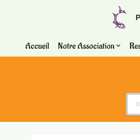
P
Aller
au
contenu
Accueil
Notre Association
Re