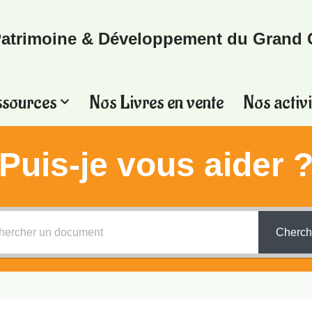
atrimoine & Développement du Grand 
ssources
Nos Livres en vente
Nos activi
Puis-je vous aider 
Cherch