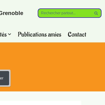
Grenoble
tés
Publications amies
Contact
?
er