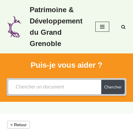
Patrimoine &
Aller
Développement
au
contenu
du Grand
Grenoble
Puis-je vous aider ?
Chercher
< Retour