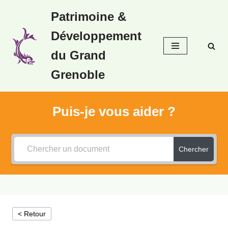
Patrimoine &
Aller
Développement
au
contenu
du Grand
Grenoble
Puis-je vous aider ?
Chercher
< Retour