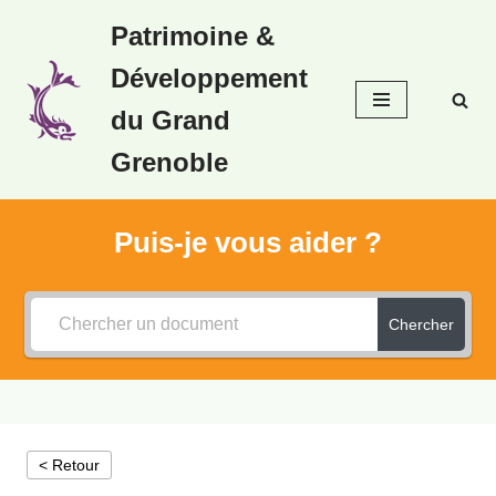
Patrimoine &
Aller
Développement
au
contenu
du Grand
Grenoble
Puis-je vous aider ?
Chercher
< Retour