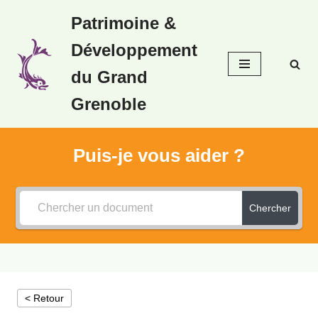
Patrimoine &
Aller
Développement
au
contenu
du Grand
Grenoble
Puis-je vous aider ?
Chercher
< Retour