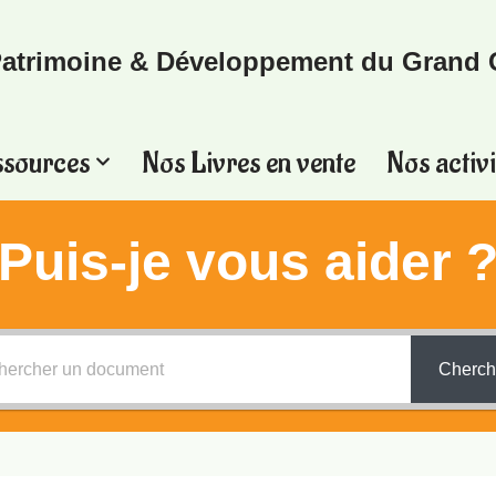
atrimoine & Développement du Grand 
ssources
Nos Livres en vente
Nos activi
Puis-je vous aider 
Cherch