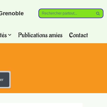
Grenoble
tés
Publications amies
Contact
?
er