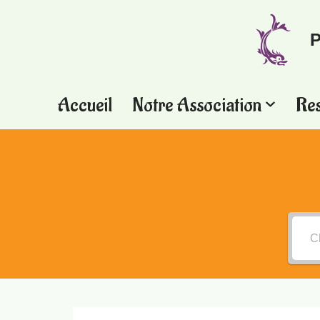
P
Aller
au
contenu
Accueil
Notre Association
Re