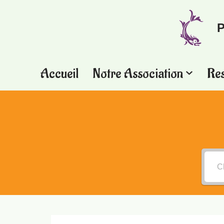
P
Aller
au
contenu
Accueil
Notre Association
Re