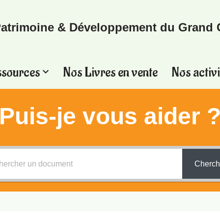
atrimoine & Développement du Grand 
ssources
Nos Livres en vente
Nos activi
Puis-je vous aider 
Cherch