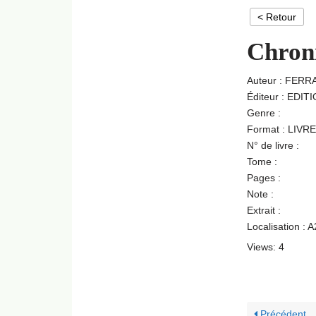
< Retour
Chroni
Auteur : FER
Éditeur : EDI
Genre :
Format : LIVRE
N° de livre :
Tome :
Pages :
Note :
Extrait :
Localisation : 
Views: 4
Précédent