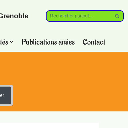
Grenoble
tés
Publications amies
Contact
?
er