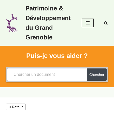
Patrimoine &
Aller
Développement
au
contenu
du Grand
Grenoble
Puis-je vous aider ?
Chercher
< Retour