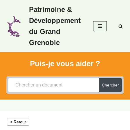
Patrimoine &
Aller
Développement
au
contenu
du Grand
Grenoble
Puis-je vous aider ?
Chercher
< Retour