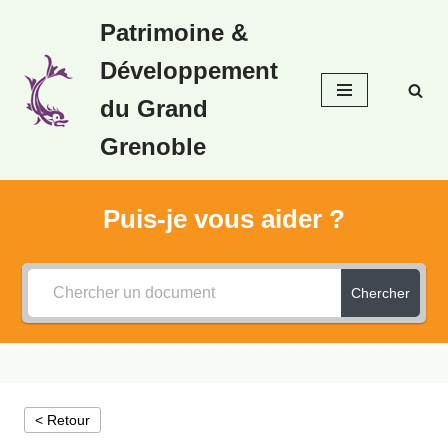
Patrimoine &
Aller
Développement
au
contenu
du Grand
Grenoble
Puis-je vous aider ?
Chercher
< Retour