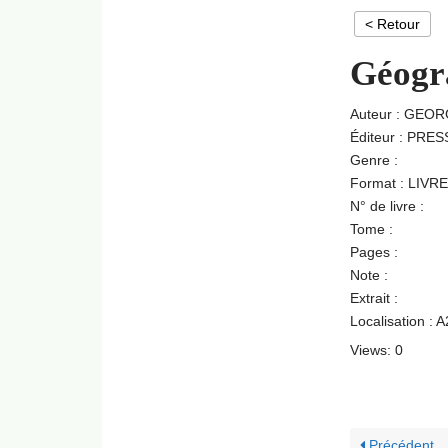
< Retour
Géogra
Auteur : GEO
Éditeur : PR
Genre :
Format : LIVRE
N° de livre :
Tome :
Pages :
Note :
Extrait :
Localisation : 
Views: 0
Précédent