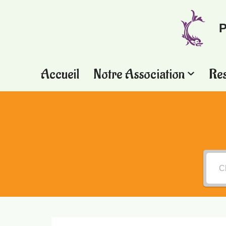
P
Aller
au
contenu
Accueil
Notre Association
Re