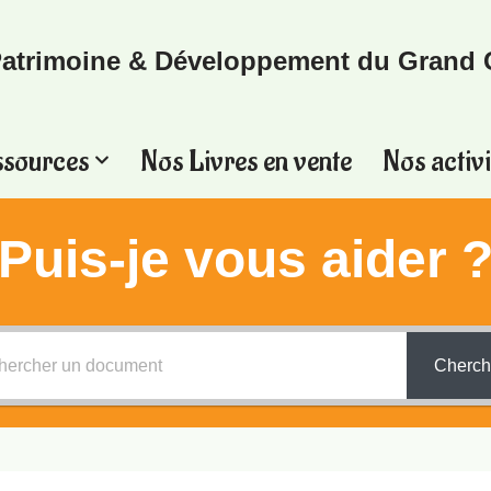
atrimoine & Développement du Grand 
ssources
Nos Livres en vente
Nos activi
Puis-je vous aider 
Cherch