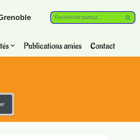
Grenoble
tés
Publications amies
Contact
?
er