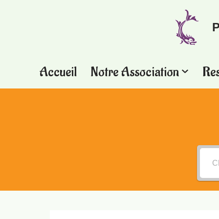
P
Aller
au
contenu
Accueil
Notre Association
Re