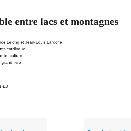
le entre lacs et montagnes
ence Lelong et Jean-Louis Laroche
ints cardinaux
rte, culture
, grand livre
A1-E3