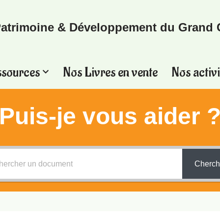
atrimoine & Développement du Grand 
ssources
Nos Livres en vente
Nos activi
Puis-je vous aider 
Cherch