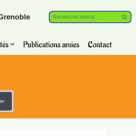
Grenoble
tés
Publications amies
Contact
?
er