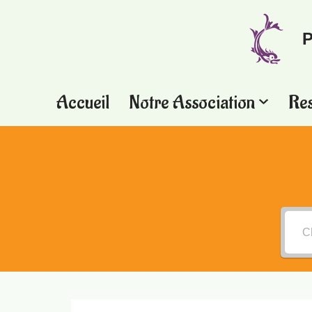
P
Aller
au
contenu
Accueil
Notre Association
Re