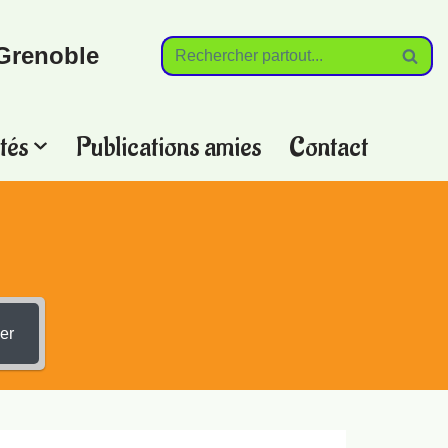
Grenoble
tés
Publications amies
Contact
?
er