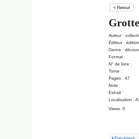
< Retour
Grott
Auteur : collecti
Éditeur : éditio
Genre : découv
Format :
N° de livre :
Tome :
Pages : 47
Note :
Extrait :
Localisation : 
Views: 0
Précédent