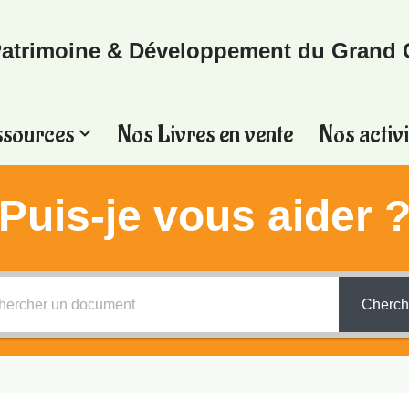
atrimoine & Développement du Grand 
ssources
Nos Livres en vente
Nos activi
Puis-je vous aider 
Cherch