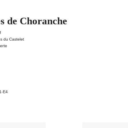
es de Choranche
f
ns du Castelet
erte
A1-E4