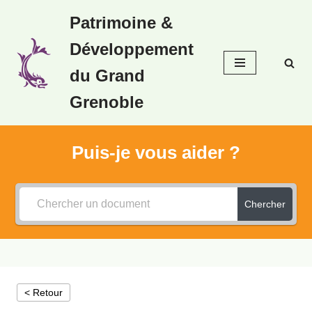
Patrimoine &
Aller
Développement
au
contenu
du Grand
Grenoble
Puis-je vous aider ?
Chercher
< Retour