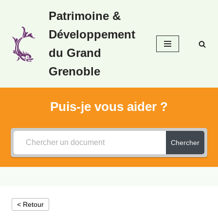
Patrimoine &
Aller
Développement
au
contenu
du Grand
Grenoble
Puis-je vous aider ?
Chercher
< Retour