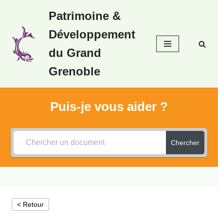
Patrimoine &
Aller
Développement
au
contenu
du Grand
Grenoble
Puis-je vous aider ?
Chercher
< Retour