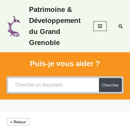
Patrimoine &
Aller
Développement
au
contenu
du Grand
Grenoble
Puis-je vous aider ?
Chercher
< Retour