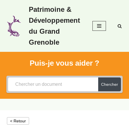
Patrimoine &
Aller
Développement
au
contenu
du Grand
Grenoble
Puis-je vous aider ?
Chercher
< Retour