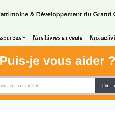
atrimoine & Développement du Grand 
ssources
Nos Livres en vente
Nos activi
Puis-je vous aider 
Cherch