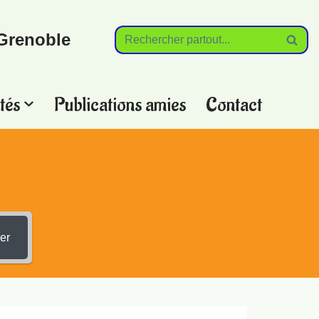
Grenoble
tés
Publications amies
Contact
?
er