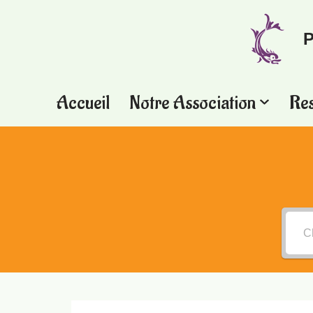
P
Aller
au
contenu
Accueil
Notre Association
Re