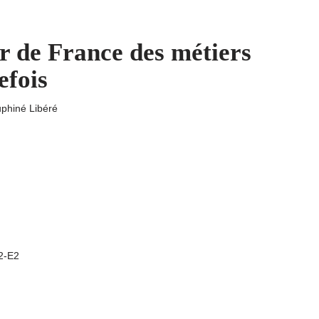
r de France des métiers
efois
uphiné Libéré
A2-E2