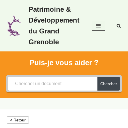
Patrimoine &
Aller
Développement
au
contenu
du Grand
Grenoble
Puis-je vous aider ?
Chercher
< Retour