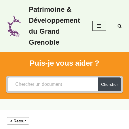
Patrimoine &
Aller
Développement
au
contenu
du Grand
Grenoble
Puis-je vous aider ?
Chercher
< Retour