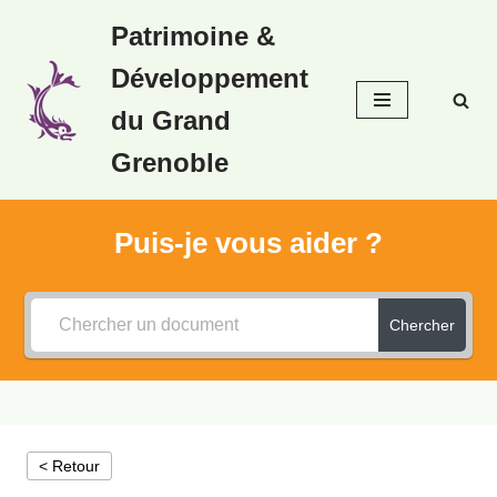
Patrimoine &
Aller
Développement
au
contenu
du Grand
Grenoble
Puis-je vous aider ?
Chercher
< Retour