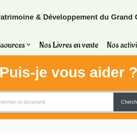
atrimoine & Développement du Grand 
ssources
Nos Livres en vente
Nos activi
Puis-je vous aider 
Cherch