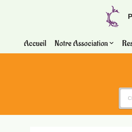
P
Aller
au
contenu
Accueil
Notre Association
Re