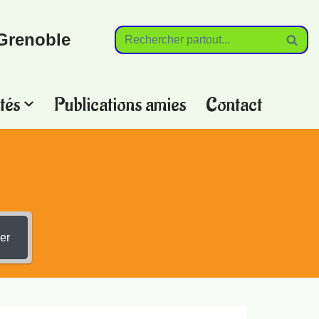
Grenoble
tés
Publications amies
Contact
?
er