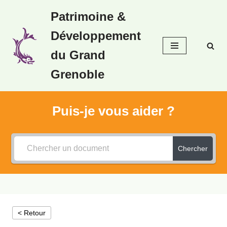
Patrimoine &
Aller
Développement
au
contenu
du Grand
Grenoble
Puis-je vous aider ?
Chercher
< Retour