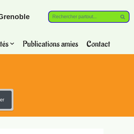
Grenoble
tés
Publications amies
Contact
?
er