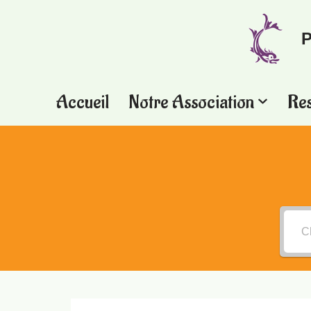
P
Aller
au
contenu
Accueil
Notre Association
Re