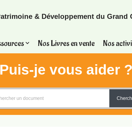
atrimoine & Développement du Grand 
ssources
Nos Livres en vente
Nos activi
Puis-je vous aider 
Cherch