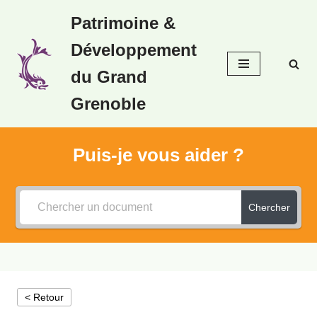
Patrimoine &
Aller
Développement
au
contenu
du Grand
Grenoble
Puis-je vous aider ?
Chercher
< Retour