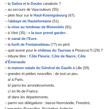
– la
Saône
et le
Doubs
canalisés ?
– au secours de Vaucouleurs (55).
– plein feux sur le
Haut-Koenigsbourg
(67).
– l’
abbaye de Hautefontaine
(51).
– la
mise au tombeau de Monestiés
(81).
– à Vitré (35) : «
la tour prend garde
« .
– le
canal de l’Eure
.
– la
forêt de Fontainebleau
(77) en péril.
– quel avenir pour le
château du Taureau
à Plouezoc’h (29) ?
– tribune libre :
Côte Fleurie
,
Côte de Nacre
,
Côte
d’Émeraude
.
– la
maison natale du Général de Gaulle
à Lille (59).
– grandes et petites nouvelles : de tout un peu.
a/ à Paris.
b/ parmi les arrondissements.
c/ en Ile-de-France.
d/ dans les départements.
– parmi nos délégations : basse-Normandie, Finistère,
Languedoc-Roussillon, Rochefort, Ardèche.