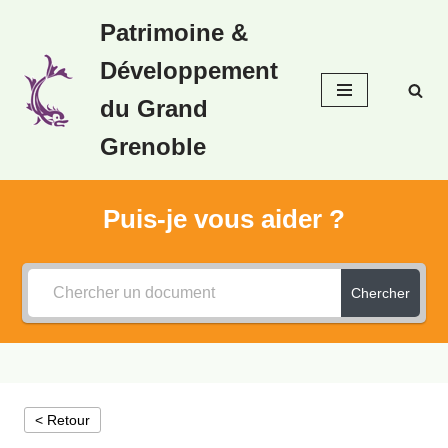
Patrimoine &
Aller
Développement
au
contenu
du Grand
Grenoble
Puis-je vous aider ?
Chercher
< Retour