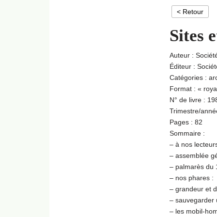
< Retour
Sites 
Auteur : Sociét
Éditeur : Socié
Catégories : ar
Format : « roy
N° de livre : 19
Trimestre/anné
Pages : 82
Sommaire :
– à nos lecteur
– assemblée gé
– palmarès du 
– nos phares :
– grandeur et d
– sauvegarder 
– les mobil-hom