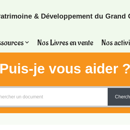
atrimoine & Développement du Grand 
ssources
Nos Livres en vente
Nos activi
Puis-je vous aider 
Cherch