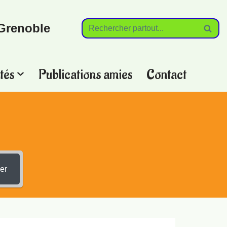
Grenoble
tés
Publications amies
Contact
?
er