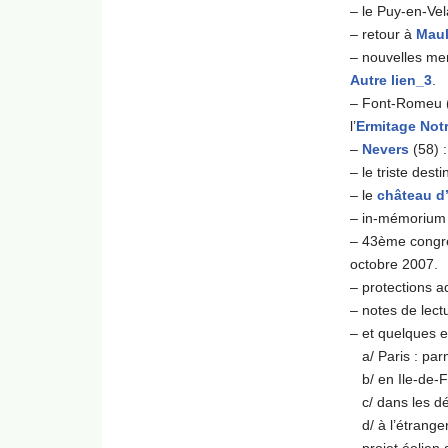
– le Puy-en-Vel
– retour à
Mau
– nouvelles men
Autre lien_3
.
– Font-Romeu (
l’
Ermitage Not
–
Nevers
(58) :
– le triste dest
– le
château d
– in-mémorium
– 43ème congrès
octobre 2007.
– protections a
– notes de lect
– et quelques 
a/ Paris : parm
b/ en Ile-de-F
c/ dans les d
d/ à l’étranger