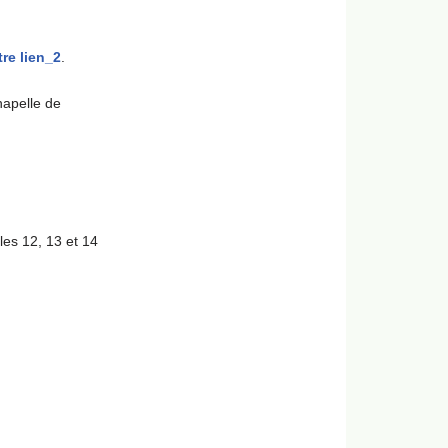
re lien_2
.
hapelle de
les 12, 13 et 14