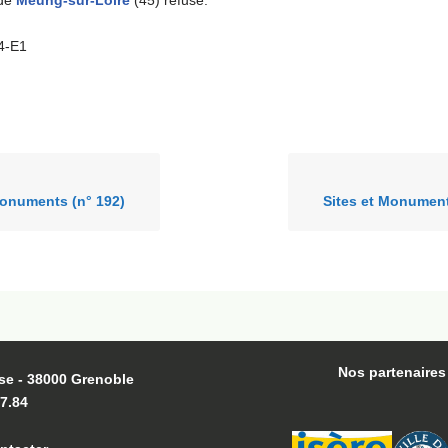
 de
Meung-sur-Loire
(45) refusé.
A4-E1
Monuments (n° 192)
Sites et Monument
Nos partenaires
se - 38000 Grenoble
27.84