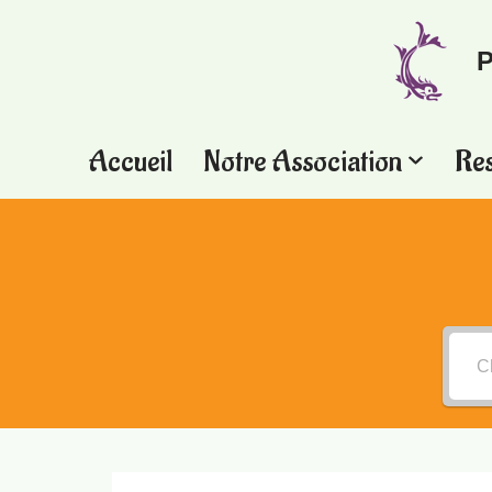
P
Aller
au
contenu
Accueil
Notre Association
Re