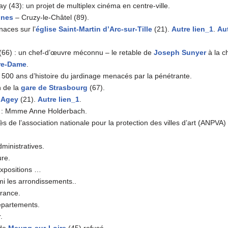
ay (43): un projet de multiplex cinéma en centre-ville.
lnes
– Cruzy-le-Châtel (89).
aces sur l’
église Saint-Martin d’Arc-sur-Tille
(21).
Autre lien_1
.
Aut
66) : un chef-d’œuvre méconnu – le retable de
Joseph Sunyer
à la c
re-Dame
.
 500 ans d’histoire du jardinage menacés par la pénétrante.
in de la
gare de Strasbourg
(67).
’Agey
(21).
Autre lien_1
.
 : Mmme Anne Holderbach.
 de l’association nationale pour la protection des villes d’art (ANPVA) 
dministratives.
ure.
expositions …
i les arrondissements..
rance.
épartements.
.