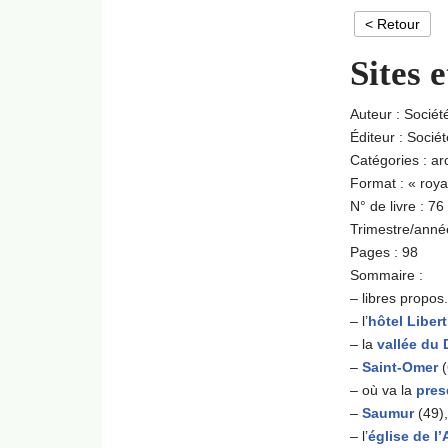
< Retour
Sites 
Auteur : Sociét
Éditeur : Socié
Catégories : ar
Format : « roy
N° de livre : 76
Trimestre/anné
Pages : 98
Sommaire :
– libres propos.
– l’
hôtel Libert
– la
vallée du
–
Saint-Omer
(
– où va la
pres
–
Saumur
(49),
– l’
église de l