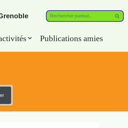
Grenoble
ctivités
Publications amies
?
er