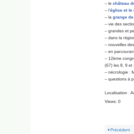
– le
château d
– l’
église et l
– la
grange de
– vie des sectio
– grandes et pe
– dans la régio
– nouvelles des
– en parcourant
– 12ème congrès
(67) les 8, 9 e
– nécrologie : 
– questions à p
Localisation : 
Views: 0
Précédent