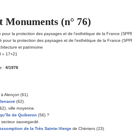
et Monuments (n° 76)
é pour la protection des paysages et de l’esthétique de la France (SPP
té pour la protection des paysages et de l’esthétique de la France (SP
chitecture et patrimoine
al » 17×21
e :
4/1976
à Alençon (61).
 Denacre
(62).
62), ville moyenne.
qu’île de Quiberon
(56) ?
 secteur sauvegardé.
’Assomption de la Très Sainte-Vierge
de Chéniers (23).