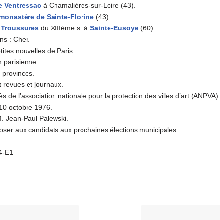
e Ventressac
à Chamalières-sur-Loire (43).
e monastère de Sainte-Florine
(43).
 Troussures
du XIIIème s. à
Sainte-Eusoye
(60).
ns : Cher.
tites nouvelles de Paris.
n parisienne.
 provinces.
 revues et journaux.
 de l’association nationale pour la protection des villes d’art (ANPVA)
t 10 octobre 1976.
M. Jean-Paul Palewski.
oser aux candidats aux prochaines élections municipales.
A4-E1