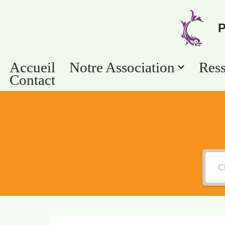
P
Aller
au
contenu
Accueil
Notre Association
Res
Contact