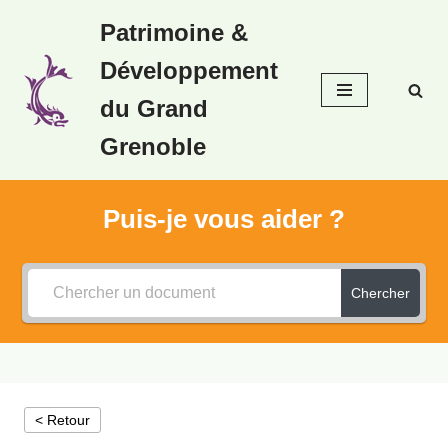
Patrimoine &
Aller
Développement
au
contenu
du Grand
Grenoble
Puis-je vous aider ?
Chercher
< Retour