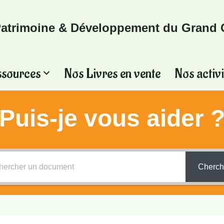
atrimoine & Développement du Grand 
ssources
Nos Livres en vente
Nos activi
Puis-je vous aider 
Cherch