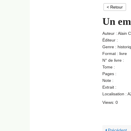
< Retour
Un emp
Auteur : Alain 
Éditeur :
Genre : histori
Format : livre
N° de livre :
Tome :
Pages :
Note :
Extrait :
Localisation : 
Views: 0
Précédent