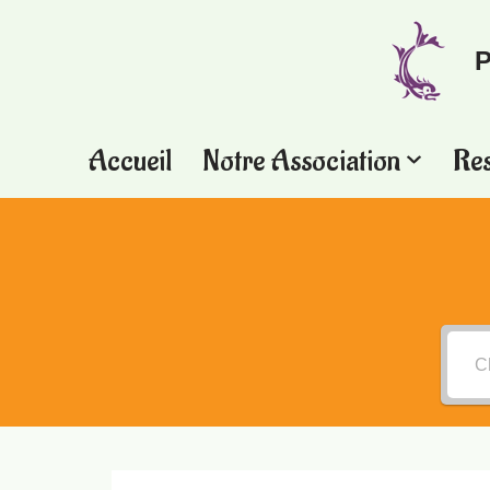
P
Aller
au
contenu
Accueil
Notre Association
Re