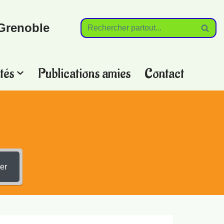
Grenoble
tés
Publications amies
Contact
?
er