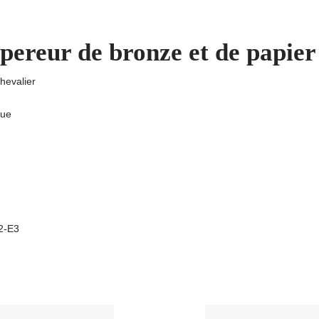
ereur de bronze et de papier
Chevalier
que
A2-E3