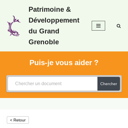
Patrimoine &
Aller
Développement
au
contenu
du Grand
Grenoble
Puis-je vous aider ?
Chercher
< Retour