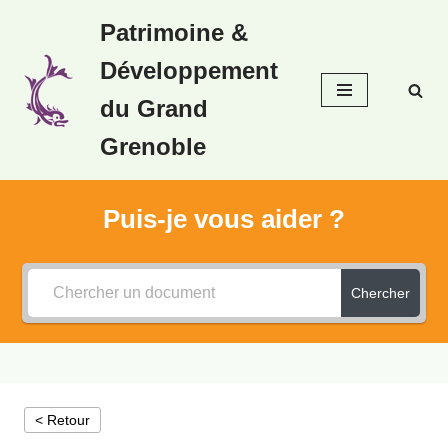
Patrimoine &
Aller
Développement
au
contenu
du Grand
Grenoble
Puis-je vous aider ?
Chercher
< Retour