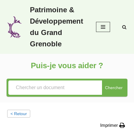
Patrimoine &
Aller
Développement
au
contenu
du Grand
Grenoble
Puis-je vous aider ?
Chercher
< Retour
Imprimer