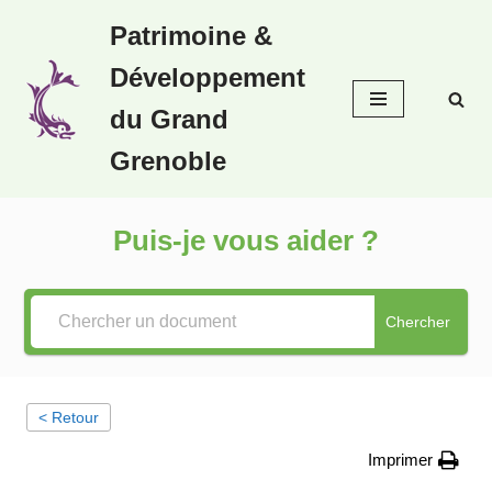
Patrimoine &
Aller
Développement
au
contenu
du Grand
Grenoble
Puis-je vous aider ?
Chercher
< Retour
Imprimer