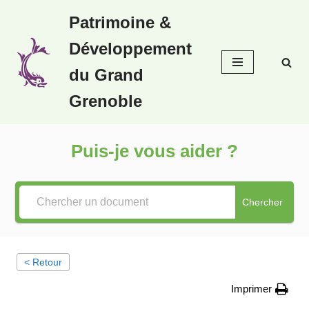
Patrimoine &
Aller
Développement
au
contenu
du Grand
Grenoble
Puis-je vous aider ?
Chercher
< Retour
Imprimer