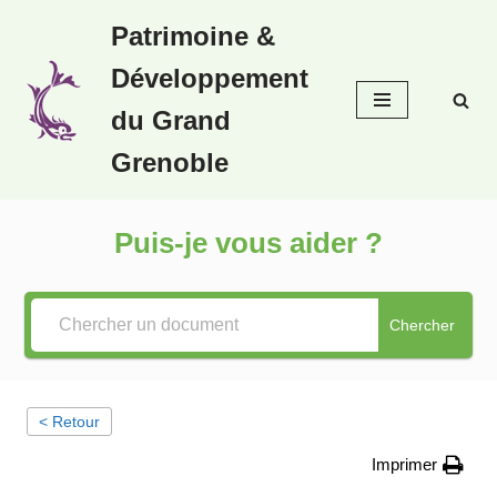
Patrimoine &
Aller
Développement
au
contenu
du Grand
Grenoble
Puis-je vous aider ?
Chercher
< Retour
Imprimer