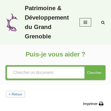
Patrimoine &
Aller
Développement
au
contenu
du Grand
Grenoble
Puis-je vous aider ?
Chercher
< Retour
Imprimer