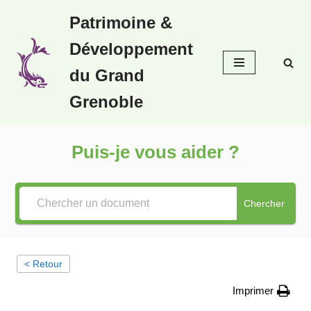
Patrimoine &
Aller
Développement
au
contenu
du Grand
Grenoble
Puis-je vous aider ?
Chercher
< Retour
Imprimer