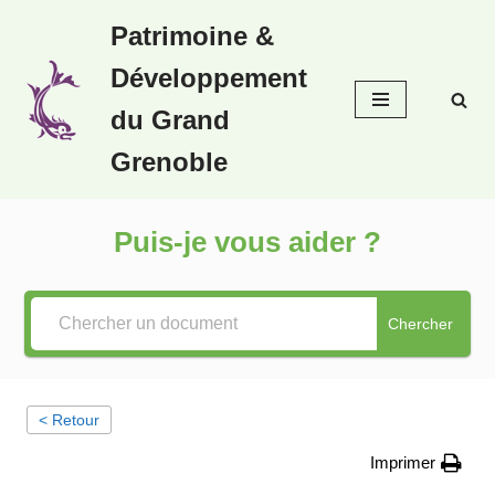
Patrimoine &
Aller
Développement
au
contenu
du Grand
Grenoble
Puis-je vous aider ?
Chercher
< Retour
Imprimer