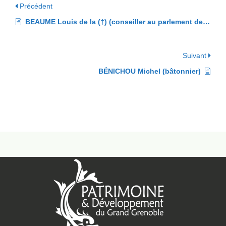
Précédent
BEAUME Louis de la (†) (conseiller au parlement de Grenoble)
Suivant
BÉNICHOU Michel (bâtonnier)