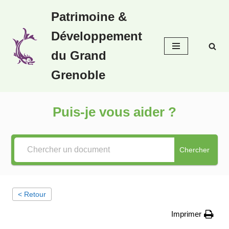
Patrimoine &
Aller
Développement
au
contenu
du Grand
Grenoble
Puis-je vous aider ?
Chercher
< Retour
Imprimer