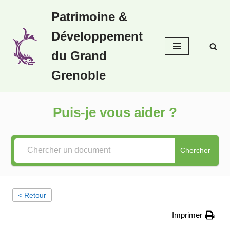
Patrimoine &
Aller
Développement
au
contenu
du Grand
Grenoble
Puis-je vous aider ?
Chercher
< Retour
Imprimer