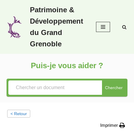
Patrimoine &
Aller
Développement
au
contenu
du Grand
Grenoble
Puis-je vous aider ?
Chercher
< Retour
Imprimer