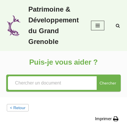
Patrimoine &
Aller
Développement
au
contenu
du Grand
Grenoble
Puis-je vous aider ?
Chercher
< Retour
Imprimer