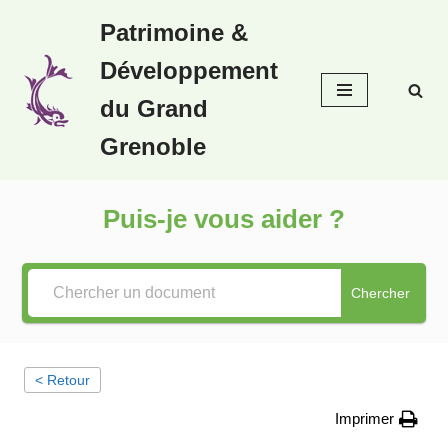
Patrimoine &
Aller
Développement
au
contenu
du Grand
Grenoble
Puis-je vous aider ?
Chercher
< Retour
Imprimer