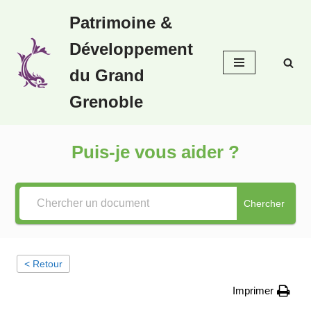
Patrimoine &
Aller
Développement
au
contenu
du Grand
Grenoble
Puis-je vous aider ?
Chercher
< Retour
Imprimer