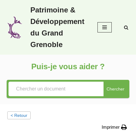
Patrimoine &
Aller
Développement
au
contenu
du Grand
Grenoble
Puis-je vous aider ?
Chercher
< Retour
Imprimer