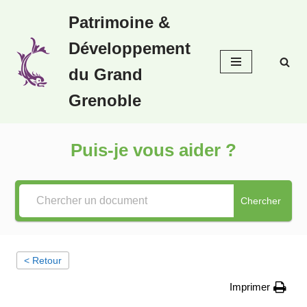
Patrimoine &
Aller
Développement
au
contenu
du Grand
Grenoble
Puis-je vous aider ?
Chercher
< Retour
Imprimer