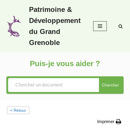
Patrimoine &
Aller
Développement
au
contenu
du Grand
Grenoble
Puis-je vous aider ?
Chercher
< Retour
Imprimer