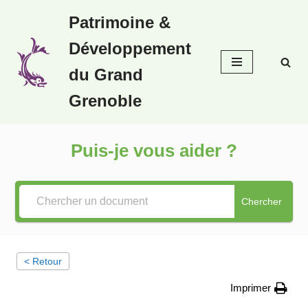
Patrimoine &
Aller
Développement
au
contenu
du Grand
Grenoble
Puis-je vous aider ?
Chercher
< Retour
Imprimer